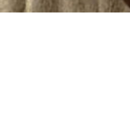
Expo Umuarama divulga agenda de leilões em
momento favorável para investimentos na
pecuária
A Expo Umuarama 2026 confirmou a programação
oficial de leilões, reforçando a tradição da feira
como uma das principais vitrines de genética e
negócios do Paraná. A agenda será realizada no
Recinto Pedro Lino Gaiari, com remates distribuídos
entre os dias 14 e 22 de março, reunindo
reprodutores P.O., animais para cria, recria e
engorda e cruzamento industrial.
A abertura ocorre no dia 14 de março (sábado), às
19h, com o 1º Leilão de Touros Nelore P.O. Bom
Pastor e Nelore Santa Fé, ofertando 15 touros de
cada criatório. No dia 15 (domingo), às 17h, será